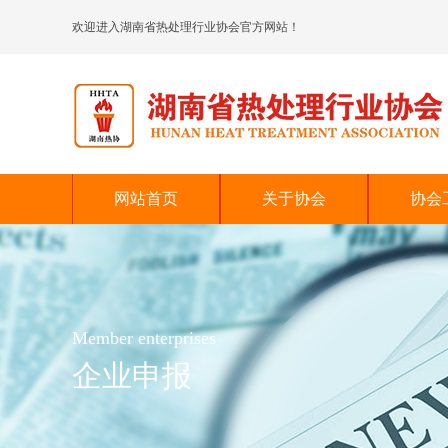
欢迎进入湖南省热处理行业协会官方网站！
协会制度
专家介绍
协会章程
协会资质
网站首页
关于协会
协会
Member enterprises
企业申报