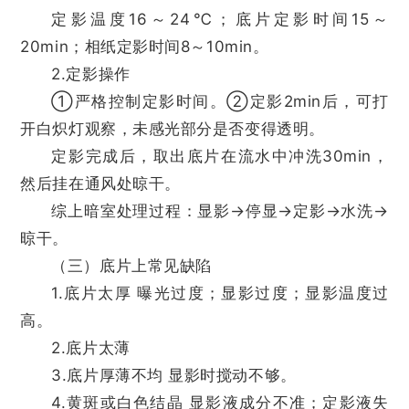
定影温度16～24℃；底片定影时间15～
20min；相纸定影时间8～10min。
2.定影操作
①严格控制定影时间。②定影2min后，可打
开白炽灯观察，未感光部分是否变得透明。
定影完成后，取出底片在流水中冲洗30min，
然后挂在通风处晾干。
综上暗室处理过程：显影→停显→定影→水洗→
晾干。
（三）底片上常见缺陷
1.底片太厚 曝光过度；显影过度；显影温度过
高。
2.底片太薄
3.底片厚薄不均 显影时搅动不够。
4.黄斑或白色结晶 显影液成分不准；定影液失