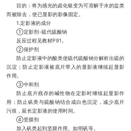
目的：将为感光的卤化银变为可溶解于水的盐类
而被除去，使已显影的影像固定。
1.定影液的成分
①定影剂-硫代硫酸钠
反应过程见教材P91。
②保护剂
防止定影液中的酸类使硫代硫酸钠分解析出硫的
沉淀；防止定影液被底片带入的显影液继续起显影
作用。
③中和剂
防止底片残存的碱性物在定影时继续起显影作
用；防止矾类与硫酸钠结合成白色沉淀，减少底片
污痕，延长定影液的使用时间。
④坚膜剂
加入矾类起到坚膜作用。如明矾等。