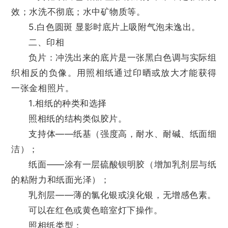
效；水洗不彻底；水中矿物质等。
5.白色圆斑 显影时底片上吸附气泡未逸出。
二、印相
负片：冲洗出来的底片是一张黑白色调与实际组
织相反的负像。用照相纸通过印晒或放大才能获得
一张金相照片。
1.相纸的种类和选择
照相纸的结构类似胶片。
支持体——纸基（强度高，耐水、耐碱、纸面细
洁）；
纸面——涂有一层硫酸钡明胶（增加乳剂层与纸
的粘附力和纸面光泽）；
乳剂层——薄的氯化银或溴化银，无增感色素。
可以在红色或黄色暗室灯下操作。
照相纸类型：