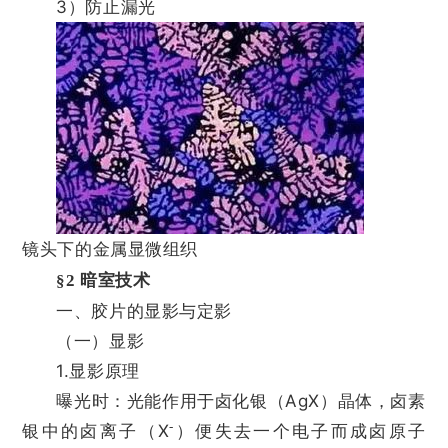
3）防止漏光
镜头下的金属显微组织
§2 暗室技术
一、胶片的显影与定影
（一）显影
1.显影原理
曝光时：光能作用于卤化银（AgX）晶体，卤素
-
银中的卤离子（X
）便失去一个电子而成卤原子