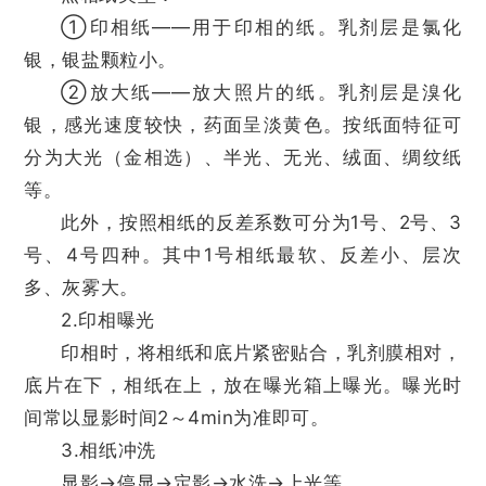
①印相纸——用于印相的纸。乳剂层是氯化
银，银盐颗粒小。
②放大纸——放大照片的纸。乳剂层是溴化
银，感光速度较快，药面呈淡黄色。按纸面特征可
分为大光（金相选）、半光、无光、绒面、绸纹纸
等。
此外，按照相纸的反差系数可分为1号、2号、3
号、4号四种。其中1号相纸最软、反差小、层次
多、灰雾大。
2.印相曝光
印相时，将相纸和底片紧密贴合，乳剂膜相对，
底片在下，相纸在上，放在曝光箱上曝光。曝光时
间常以显影时间2～4min为准即可。
3.相纸冲洗
显影→停显→定影→水洗→上光等。